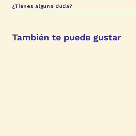
¿Tienes alguna duda?
También te puede gustar
OFERTA
Kit Navidad Grande
$
P
$ 468
P
$
00
$ 550
00