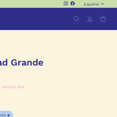
Idioma
Instagram
Facebook
Español
Buscar
Cuenta
Carrit
ad Grande
$
Ahorra 15%
468.00
ande 🎄